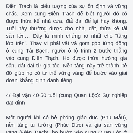
Điền Trạch là biểu tượng của sự ổn định và vững
chắc. Xem cung Điền Trạch để biết người đó có
được thừa kế nhà cửa, đất đai để lại hay không.
Tuổi này thường được cho nhà, đất, thừa kế tài
sản lớn… Đây là minh chứng rõ nhất cho “tầng
lớp trên”. Thay vì phải vất vả gom góp từng đồng
ở cung Tài Bạch, người ở lộ trình 2 bước thẳng
vào cung Điền Trạch. Họ được thừa hưởng gia
sản, đất đai từ gia tộc. Nền tảng này trở thành bệ
đỡ giúp họ có tư thế vững vàng để bước vào giai
đoạn khẳng định danh tiếng.
4/ Đại vận 40-50 tuổi (cung Quan Lộc): Sự nghiệp
đạt đỉnh
Một người khi có bệ phóng giáo dục (Phụ Mẫu),
nền tảng tư tưởng (Phúc Đức) và gia sản vững
vàng (Điền Trạch), họ bước vào cung Quan Lộc ở