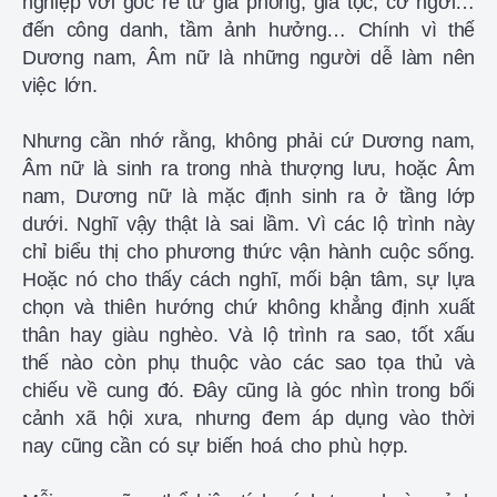
nghiệp với gốc rễ từ gia phong, gia tộc, cơ ngơi…
đến công danh, tầm ảnh hưởng… Chính vì thế
Dương nam, Âm nữ là những người dễ làm nên
việc lớn.
Nhưng cần nhớ rằng, không phải cứ Dương nam,
Âm nữ là sinh ra trong nhà thượng lưu, hoặc Âm
nam, Dương nữ là mặc định sinh ra ở tầng lớp
dưới. Nghĩ vậy thật là sai lầm. Vì các lộ trình này
chỉ biểu thị cho phương thức vận hành cuộc sống.
Hoặc nó cho thấy cách nghĩ, mối bận tâm, sự lựa
chọn và thiên hướng chứ không khẳng định xuất
thân hay giàu nghèo. Và lộ trình ra sao, tốt xấu
thế nào còn phụ thuộc vào các sao tọa thủ và
chiếu về cung đó. Đây cũng là góc nhìn trong bối
cảnh xã hội xưa, nhưng đem áp dụng vào thời
nay cũng cần có sự biến hoá cho phù hợp.