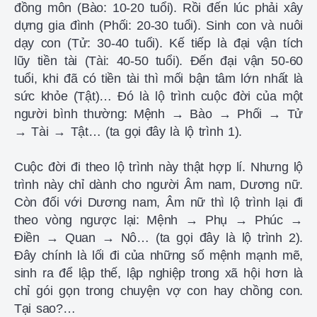
đồng môn (Bào: 10-20 tuổi). Rồi đến lúc phải xây
dựng gia đình (Phối: 20-30 tuổi). Sinh con và nuôi
dạy con (Tử: 30-40 tuổi). Kế tiếp là đại vận tích
lũy tiền tài (Tài: 40-50 tuổi). Đến đại vận 50-60
tuổi, khi đã có tiền tài thì mối bận tâm lớn nhất là
sức khỏe (Tật)… Đó là lộ trình cuộc đời của một
người bình thường: Mệnh → Bào → Phối → Tử
→ Tài → Tật… (ta gọi đây là lộ trình 1).
Cuộc đời đi theo lộ trình này thật hợp lí. Nhưng lộ
trình này chỉ dành cho người Âm nam, Dương nữ.
Còn đối với Dương nam, Âm nữ thì lộ trình lại đi
theo vòng ngược lại: Mệnh → Phụ → Phúc →
Điền → Quan → Nô… (ta gọi đây là lộ trình 2).
Đây chính là lối đi của những số mệnh mạnh mẽ,
sinh ra để lập thế, lập nghiệp trong xã hội hơn là
chỉ gói gọn trong chuyện vợ con hay chồng con.
Tại sao?…