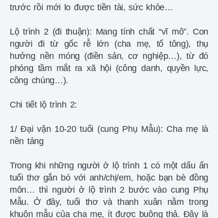
trước rồi mới lo được tiền tài, sức khỏe…
Lộ trình 2 (đi thuận): Mang tính chất “vĩ mô”. Con
người đi từ gốc rễ lớn (cha mẹ, tổ tông), thụ
hưởng nền móng (điền sản, cơ nghiệp…), từ đó
phóng tầm mắt ra xã hội (công danh, quyền lực,
công chúng…).
Chi tiết lộ trình 2:
1/ Đại vận 10-20 tuổi (cung Phụ Mẫu): Cha mẹ là
nền tảng
Trong khi những người ở lộ trình 1 có một dấu ấn
tuổi thơ gắn bó với anh/chị/em, hoặc bạn bè đồng
môn… thì người ở lộ trình 2 bước vào cung Phụ
Mẫu. Ở đây, tuổi thơ và thanh xuân nằm trong
khuôn mẫu của cha mẹ, ít được buông thả. Đây là