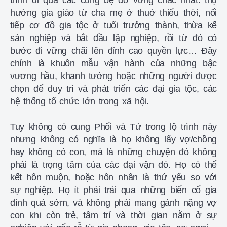
trình đi qua các cung bệ đỡ vững chắc nhất: thụ
hưởng gia giáo từ cha mẹ ở thuở thiếu thời, nối
tiếp cơ đồ gia tộc ở tuổi trưởng thành, thừa kế
sản nghiệp và bắt đầu lập nghiệp, rồi từ đó có
bước đi vững chãi lên đỉnh cao quyền lực… Đây
chính là khuôn mẫu vận hành của những bậc
vương hầu, khanh tướng hoặc những người được
chọn để duy trì và phát triển các đại gia tộc, các
hệ thống tổ chức lớn trong xã hội.
Tuy không có cung Phối và Tử trong lộ trình này
nhưng không có nghĩa là họ không lấy vợ/chồng
hay không có con, mà là những chuyện đó không
phải là trọng tâm của các đại vận đó. Họ có thể
kết hôn muộn, hoặc hôn nhân là thứ yếu so với
sự nghiệp. Họ ít phải trải qua những biến cố gia
đình quá sớm, và không phải mang gánh nặng vợ
con khi còn trẻ, tâm trí và thời gian nằm ở sự