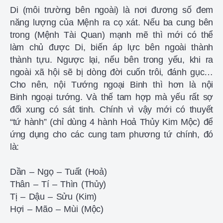
Di (môi trường bên ngoài) là nơi đương số đem
năng lượng của Mệnh ra cọ xát. Nếu ba cung bên
trong (Mệnh Tài Quan) mạnh mẽ thì mới có thể
làm chủ được Di, biến áp lực bên ngoài thành
thành tựu. Ngược lại, nếu bên trong yếu, khi ra
ngoài xã hội sẽ bị dòng đời cuốn trôi, đánh gục…
Cho nên, nội Tướng ngoại Binh thì hơn là nội
Binh ngoại tướng. Và thế tam hợp mà yếu rất sợ
đối xung có sát tinh. Chính vì vậy mới có thuyết
“tứ hành” (chỉ dùng 4 hành Hoả Thủy Kim Mộc) để
ứng dụng cho các cung tam phương tứ chính, đó
là:
Dần – Ngọ – Tuất (Hoả)
Thân – Tí – Thìn (Thủy)
Tị – Dậu – Sửu (Kim)
Hợi – Mão – Mùi (Mộc)