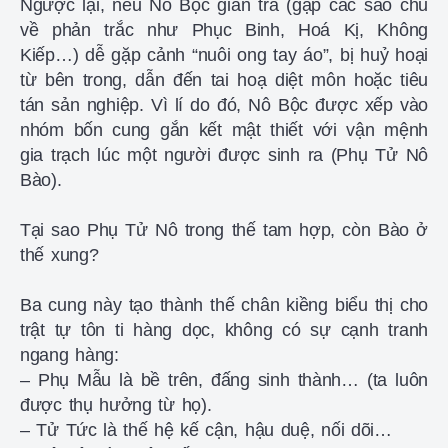
Ngược lại, nếu Nô Bộc gian trá (gặp các sao chủ
về phản trắc như Phục Binh, Hoá Kị, Không
Kiếp…) dễ gặp cảnh “nuôi ong tay áo”, bị huỷ hoại
từ bên trong, dẫn đến tai hoạ diệt môn hoặc tiêu
tán sản nghiệp. Vì lí do đó, Nô Bộc được xếp vào
nhóm bốn cung gắn kết mật thiết với vận mệnh
gia trạch lúc một người được sinh ra (Phụ Tử Nô
Bào).
Tại sao Phụ Tử Nô trong thế tam hợp, còn Bào ở
thế xung?
Ba cung này tạo thành thế chân kiềng biểu thị cho
trật tự tôn ti hàng dọc, không có sự cạnh tranh
ngang hàng:
– Phụ Mẫu là bề trên, đấng sinh thành… (ta luôn
được thụ hưởng từ họ).
– Tử Tức là thế hệ kế cận, hậu duệ, nối dõi…