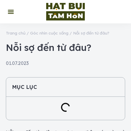
Trang chủ
/
Góc nhìn cuộc sống
/
Nỗi sợ đến từ đâu?
Nỗi sợ đến từ đâu?
01.07.2023
MỤC LỤC