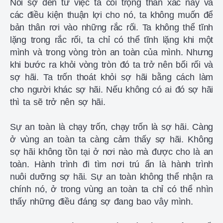
Nỗi sợ đến từ việc ta coi trọng thân xác này và
các điều kiện thuận lợi cho nó, ta không muốn để
bản thân rơi vào những rắc rối. Ta không thể tĩnh
lặng trong rắc rối, ta chỉ có thể tĩnh lặng khi một
mình và trong vòng tròn an toàn của mình. Nhưng
khi bước ra khỏi vòng tròn đó ta trở nên bối rối và
sợ hãi. Ta trốn thoát khỏi sợ hãi bằng cách làm
cho người khác sợ hãi. Nếu không có ai đó sợ hãi
thì ta sẽ trở nên sợ hãi.
Sự an toàn là chạy trốn, chạy trốn là sợ hãi. Càng
ở vùng an toàn ta càng cảm thấy sợ hãi. Không
sợ hãi không tồn tại ở nơi nào mà được cho là an
toàn. Hành trình đi tìm nơi trú ẩn là hành trình
nuôi dưỡng sợ hãi. Sự an toàn không thể nhận ra
chính nó, ở trong vùng an toàn ta chỉ có thể nhìn
thấy những điều đáng sợ đang bao vây mình.