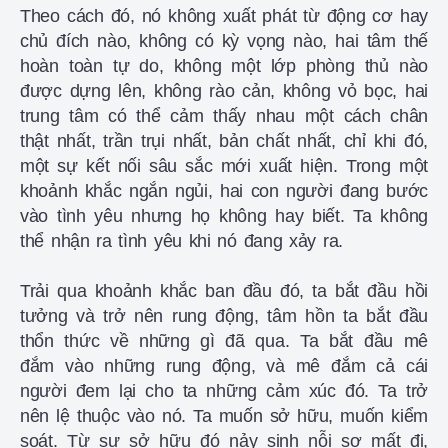
Theo cách đó, nó không xuất phát từ động cơ hay
chủ đích nào, không có kỳ vọng nào, hai tâm thế
hoàn toàn tự do, không một lớp phòng thủ nào
được dựng lên, không rào cản, không vỏ bọc, hai
trung tâm có thể cảm thấy nhau một cách chân
thật nhất, trần trụi nhất, bản chất nhất, chỉ khi đó,
một sự kết nối sâu sắc mới xuất hiện. Trong một
khoảnh khắc ngắn ngủi, hai con người đang bước
vào tình yêu nhưng họ không hay biết. Ta không
thể nhận ra tình yêu khi nó đang xảy ra.
Trải qua khoảnh khắc ban đầu đó, ta bắt đầu hồi
tưởng và trở nên rung động, tâm hồn ta bắt đầu
thổn thức về những gì đã qua. Ta bắt đầu mê
đắm vào những rung động, và mê đắm cả cái
người đem lại cho ta những cảm xúc đó. Ta trở
nên lệ thuộc vào nó. Ta muốn sở hữu, muốn kiểm
soát. Từ sự sở hữu đó nảy sinh nỗi sợ mất đi,