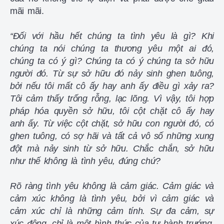
mãi mãi.
“Đối với hầu hết chúng ta tình yêu là gì? Khi
chúng ta nói chúng ta thương yêu một ai đó,
chúng ta có ý gì? Chúng ta có ý chúng ta sở hữu
người đó. Từ sự sở hữu đó nảy sinh ghen tuông,
bởi nếu tôi mất cô ấy hay anh ấy điều gì xảy ra?
Tôi cảm thấy trống rỗng, lạc lõng. Vì vậy, tôi hợp
pháp hóa quyền sở hữu, tôi cột chặt cô ấy hay
anh ấy. Từ việc cột chặt, sở hữu con người đó, có
ghen tuông, có sợ hãi và tất cả vô số những xung
đột mà nảy sinh từ sở hữu. Chắc chắn, sở hữu
như thế không là tình yêu, đúng chứ?
Rõ ràng tình yêu không là cảm giác. Cảm giác và
cảm xúc không là tình yêu, bởi vì cảm giác và
cảm xúc chỉ là những cảm tính. Sự đa cảm, sự
xúc động, chỉ là một hình thức của tự bành trướng.